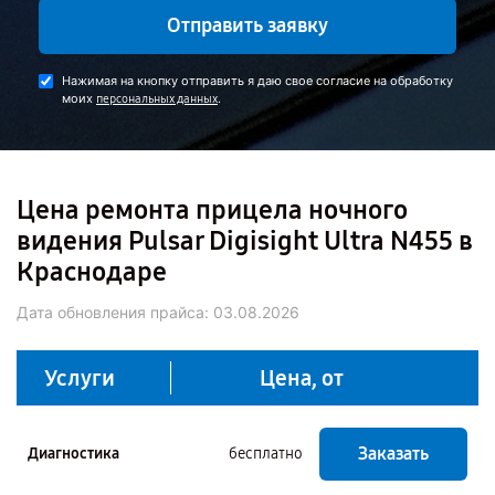
Отправить заявку
Нажимая на кнопку отправить я даю свое согласие на обработку
моих
.
персональных данных
Цена ремонта прицела ночного
видения Pulsar Digisight Ultra N455 в
Краснодаре
Дата обновления прайса:
03.08.2026
Услуги
Цена, от
Заказать
Диагностика
бесплатно