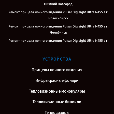
Нижний Новгород
Ремонт прицела ночного видения Pulsar Digisight Ultra N455 в г.
Новосибирск
Ремонт прицела ночного видения Pulsar Digisight Ultra N455 в г.
Челябинск
Ремонт прицела ночного видения Pulsar Digisight Ultra N455 в г.
Екатеринбург
Ремонт прицела ночного видения Pulsar Digisight Ultra N455 в г.
УСТРОЙСТВА
Казань
Ремонт прицела ночного видения Pulsar Digisight Ultra N455 в г.
Прицелы ночного видения
Москва
Инфракрасные фонари
Ремонт прицела ночного видения Pulsar Digisight Ultra N455 в г.
Санкт-Петербург
Тепловизионные монокуляры
Тепловизионные бинокли
Тепловизоры