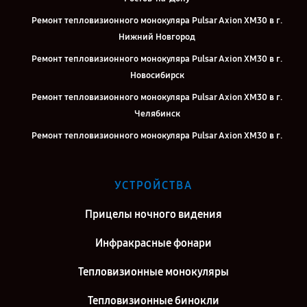
Ремонт тепловизионного монокуляра Pulsar Axion XM30 в г.
Нижний Новгород
Ремонт тепловизионного монокуляра Pulsar Axion XM30 в г.
Новосибирск
Ремонт тепловизионного монокуляра Pulsar Axion XM30 в г.
Челябинск
Ремонт тепловизионного монокуляра Pulsar Axion XM30 в г.
Екатеринбург
Ремонт тепловизионного монокуляра Pulsar Axion XM30 в г.
УСТРОЙСТВА
Казань
Ремонт тепловизионного монокуляра Pulsar Axion XM30 в г.
Прицелы ночного видения
Москва
Инфракрасные фонари
Ремонт тепловизионного монокуляра Pulsar Axion XM30 в г.
Санкт-Петербург
Тепловизионные монокуляры
Тепловизионные бинокли