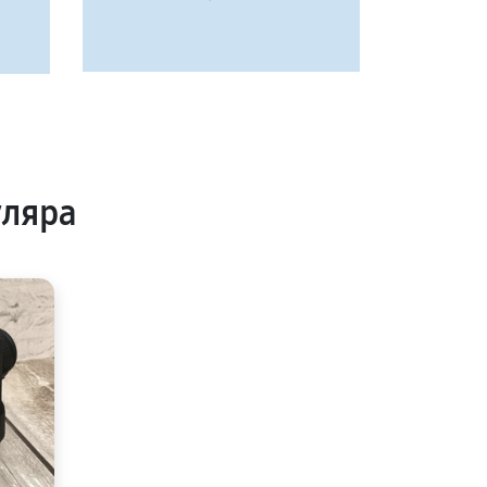
уляра