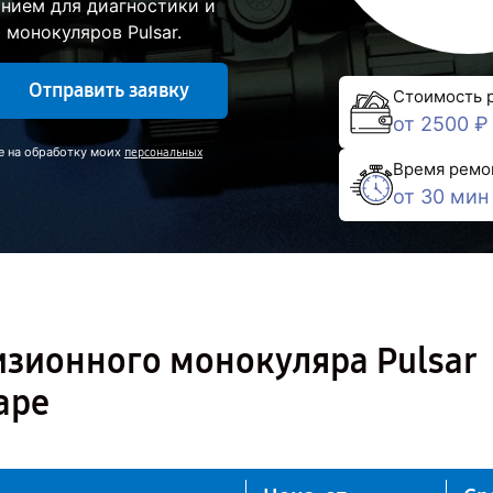
нием для диагностики и
монокуляров Pulsar.
Отправить заявку
Стоимость 
от 2500 ₽
е на обработку моих
персональных
Время ремо
от 30 мин
изионного монокуляра Pulsar
аре