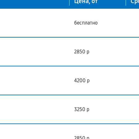
Цена, от
Ср
бесплатно
2850 р
4200 р
3250 р
2850 р