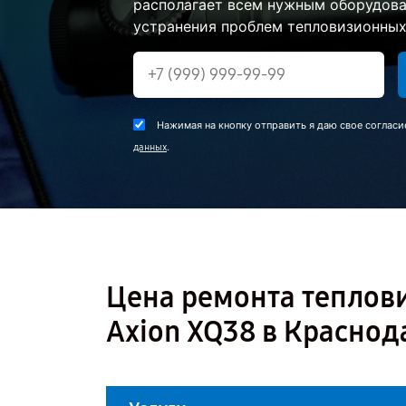
располагает всем нужным оборудова
устранения проблем тепловизионных 
Нажимая на кнопку отправить я даю свое согласи
.
данных
Цена ремонта теплов
Axion XQ38 в Краснод