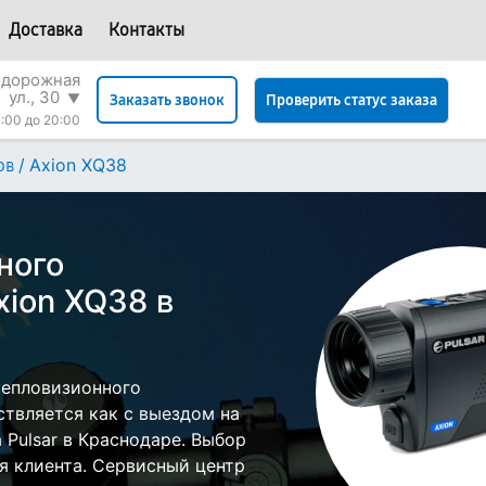
Доставка
Контакты
одорожная
ул., 30
▼
Проверить статус заказа
Заказать звонок
:00 до 20:00
/
Axion XQ38
ов
ного
xion XQ38 в
тепловизионного
ствляется как с выездом на
а Pulsar в Краснодаре. Выбор
я клиента. Сервисный центр