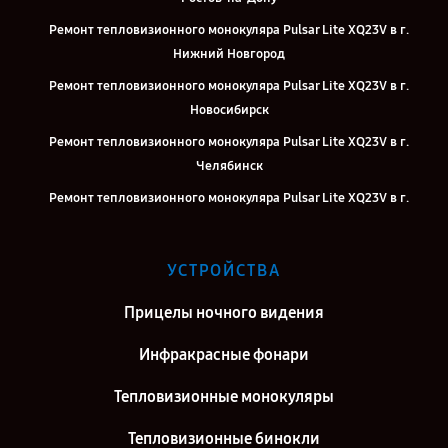
Ремонт тепловизионного монокуляра Pulsar Lite XQ23V в г.
Нижний Новгород
Ремонт тепловизионного монокуляра Pulsar Lite XQ23V в г.
Новосибирск
Ремонт тепловизионного монокуляра Pulsar Lite XQ23V в г.
Челябинск
Ремонт тепловизионного монокуляра Pulsar Lite XQ23V в г.
Екатеринбург
Ремонт тепловизионного монокуляра Pulsar Lite XQ23V в г. Казань
УСТРОЙСТВА
Ремонт тепловизионного монокуляра Pulsar Lite XQ23V в г. Москва
Прицелы ночного видения
Ремонт тепловизионного монокуляра Pulsar Lite XQ23V в г. Санкт-
Петербург
Инфракрасные фонари
Тепловизионные монокуляры
Тепловизионные бинокли